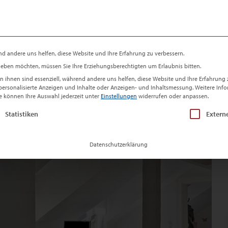
gentümer
Immobilien
Regionen
Gewerbe
Servic
nd andere uns helfen, diese Website und Ihre Erfahrung zu verbessern.
 geben möchten, müssen Sie Ihre Erziehungsberechtigten um Erlaubnis bitten.
 ihnen sind essenziell, während andere uns helfen, diese Website und Ihre Erfahrung 
r personalisierte Anzeigen und Inhalte oder Anzeigen- und Inhaltsmessung.
Weitere Inf
e können Ihre Auswahl jederzeit unter
Einstellungen
widerrufen oder anpassen.
ine Einwilligung erteilt werden kann. Die erste Servic
Statistiken
Extern
Datenschutzerklärung