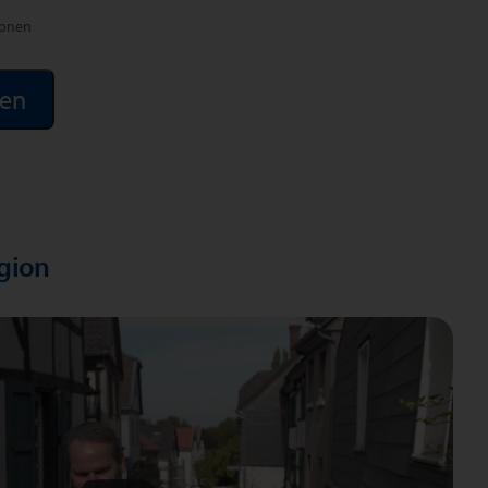
ionen
egion