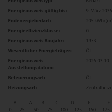
Energieausweistyp:
Bedarf
Energieausweis gültig bis:
9. März 2036
Endenergiebedarf:
205 kWh/(m²
Energieeffizienzklasse:
G
Energieausweis Baujahr:
1973
Wesentlicher Energieträger:
Öl
Energieausweis
2026-03-10
Ausstellungsdatum:
Befeuerungsart:
Öl
Heizungsart:
Zentralheiz
A+
A
B
C
D
E
F
0
25
50
75
100
125
150
175