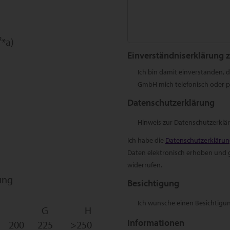
*a)
Einverständniserklärung 
Ich bin damit einverstanden,
GmbH mich telefonisch oder pe
Datenschutzerklärung
Hinweis zur Datenschutzerklä
Ich habe die
Datenschutzerkläru
Daten elektronisch erhoben und ge
widerrufen.
ung
Besichtigung
Ich wünsche einen Besichtigu
G
H
Informationen
200
225
>250