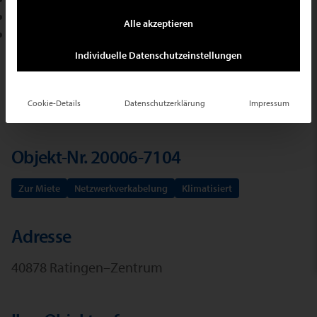
02102.709400
Alle akzeptieren
E-Mail schreiben
Individuelle Datenschutzeinstellungen
Ihr Suchauftrag
Cookie-Details
Datenschutzerklärung
Impressum
Objekt-Nr. 20006-7104
Zur Miete
Netzwerkverkabelung
Klimatisiert
Adresse
40878 Ratingen–Zentrum