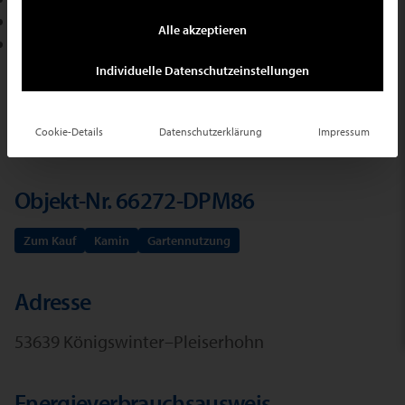
+49 2102 709400
Alle akzeptieren
E-Mail schreiben
Individuelle Datenschutzeinstellungen
Ihr Suchauftrag
Cookie-Details
Datenschutzerklärung
Impressum
Objekt-Nr. 66272-DPM86
Zum Kauf
Kamin
Gartennutzung
Adresse
53639 Königswinter–Pleiserhohn
Energieverbrauchsausweis