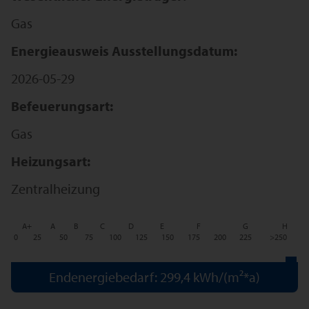
Gas
Energieausweis Ausstellungsdatum:
2026-05-29
Befeuerungsart:
Gas
Heizungsart:
Zentralheizung
A+
A
B
C
D
E
F
G
H
0
25
50
75
100
125
150
175
200
225
>250
Endenergiebedarf: 299,4 kWh/(m²*a)