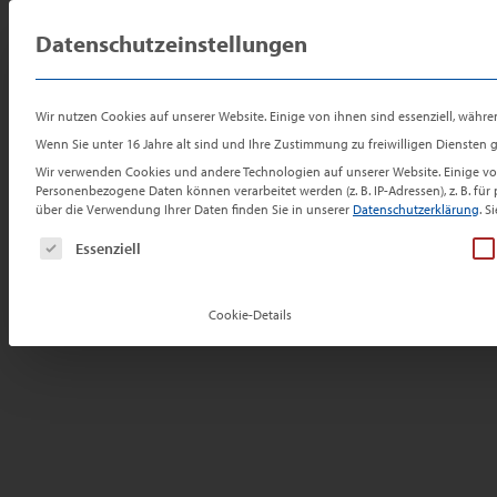
Zum
Zur
Sprung
Preis-Check
Inhalt
Navigation
zum
Datenschutzeinstellungen
Ei
für Ihre
springen
springen
Inhalt
Immobilie
Eigentumswohnung in Erkelenz
Wir nutzen Cookies auf unserer Website. Einige von ihnen sind essenziell, währe
Modern, hell, privat: Traumwohnung
Wenn Sie unter 16 Jahre alt sind und Ihre Zustimmung zu freiwilligen Diensten
Wir verwenden Cookies und andere Technologien auf unserer Website. Einige von
Personenbezogene Daten können verarbeitet werden (z. B. IP-Adressen), z. B. fü
über die Verwendung Ihrer Daten finden Sie in unserer
Datenschutzerklärung
.
Si
Es folgt eine Liste der Service-Gruppen, für die e
Essenziell
Cookie-Details