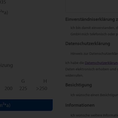
035
²*a)
Einverständniserklärung 
Ich bin damit einverstanden,
GmbH mich telefonisch oder pe
Datenschutzerklärung
Hinweis zur Datenschutzerklä
Ich habe die
Datenschutzerkläru
izung
Daten elektronisch erhoben und ge
widerrufen.
G
H
Besichtigung
200
225
>250
Ich wünsche einen Besichtigu
m²*a)
Informationen
Ich wünsche weitere Informat