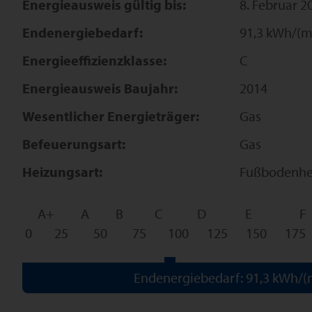
Energieausweis gültig bis:
8. Februar 2
Endenergiebedarf:
91,3 kWh/(m
Energieeffizienzklasse:
C
Energieausweis Baujahr:
2014
Wesentlicher Energieträger:
Gas
Befeuerungsart:
Gas
Heizungsart:
Fußbodenhe
A+
A
B
C
D
E
F
0
25
50
75
100
125
150
175
Endenergiebedarf: 91,3 kWh/(