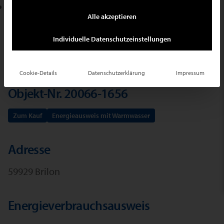
E-Mail schreiben
Alle akzeptieren
Ihr Suchauftrag
Individuelle Datenschutzeinstellungen
Cookie-Details
Datenschutzerklärung
Impressum
Objekt-Nr. 20066-1656
Zum Kauf
Energieausweis mit Warmwasser
Adresse
59929 Brilon
Energieverbrauchsausweis