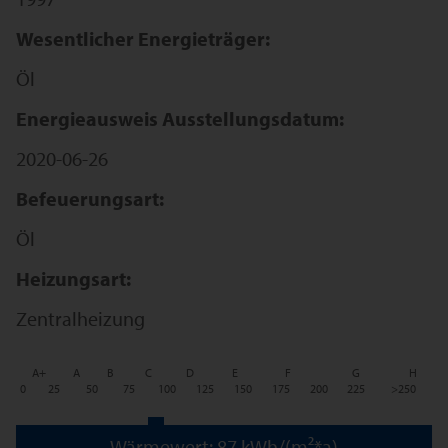
Wesentlicher Energieträger:
Öl
Energieausweis Ausstellungsdatum:
2020-06-26
Befeuerungsart:
Öl
Heizungsart:
Zentralheizung
A+
A
B
C
D
E
F
G
H
0
25
50
75
100
125
150
175
200
225
>250
Wärmewert: 87 kWh/(m²*a)