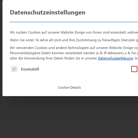
Zum
Zur
Sprung
Preis-Check
Inhalt
Navigation
zum
Datenschutzeinstellungen
Ei
für Ihre
springen
springen
Inhalt
Immobilie
Reihenmittelhaus zum Kauf in Erkelenz
Wir nutzen Cookies auf unserer Website. Einige von ihnen sind essenziell, währe
Charme trifft Flexibilität: Stadthaus
Wenn Sie unter 16 Jahre alt sind und Ihre Zustimmung zu freiwilligen Diensten
Wir verwenden Cookies und andere Technologien auf unserer Website. Einige von
Nutzungskonzepten
Personenbezogene Daten können verarbeitet werden (z. B. IP-Adressen), z. B. fü
über die Verwendung Ihrer Daten finden Sie in unserer
Datenschutzerklärung
.
Si
Es folgt eine Liste der Service-Gruppen, für die e
Essenziell
Cookie-Details