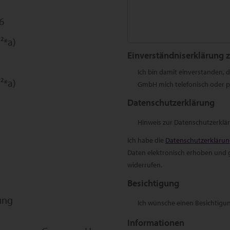
6
²*a)
Einverständniserklärung 
Ich bin damit einverstanden,
²*a)
GmbH mich telefonisch oder pe
Datenschutzerklärung
Hinweis zur Datenschutzerklä
Ich habe die
Datenschutzerkläru
Daten elektronisch erhoben und ge
widerrufen.
Besichtigung
ung
Ich wünsche einen Besichtigu
Informationen