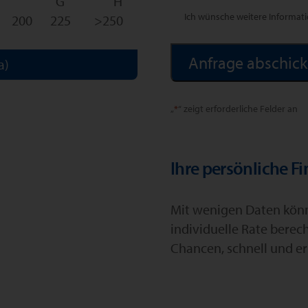
G
H
Ich wünsche weitere Informat
200
225
>250
a)
Alternative:
„
*
“ zeigt erforderliche Felder an
Ihre persönliche F
Mit wenigen Daten könne
individuelle Rate berec
Chancen, schnell und er