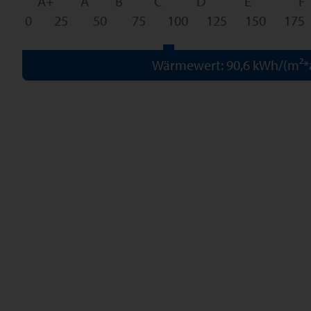
A+
A
B
C
D
E
F
0
25
50
75
100
125
150
175
Wärmewert: 90,6 kWh/(m²*