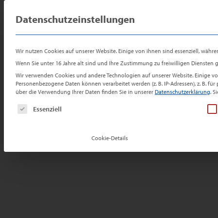
Zum
Zur
Sprung
Preis-Check
Inhalt
Navigation
zum
Datenschutzeinstellungen
Ei
für Ihre
springen
springen
Inhalt
Immobilie
Bürohaus zum Kauf in Bottrop
Wir nutzen Cookies auf unserer Website. Einige von ihnen sind essenziell, währe
Büro-und Praxisgebäude mit Ladenf
Wenn Sie unter 16 Jahre alt sind und Ihre Zustimmung zu freiwilligen Diensten
Wir verwenden Cookies und andere Technologien auf unserer Website. Einige von
Lage
Personenbezogene Daten können verarbeitet werden (z. B. IP-Adressen), z. B. fü
über die Verwendung Ihrer Daten finden Sie in unserer
Datenschutzerklärung
.
Si
Es folgt eine Liste der Service-Gruppen, für die e
Essenziell
Cookie-Details