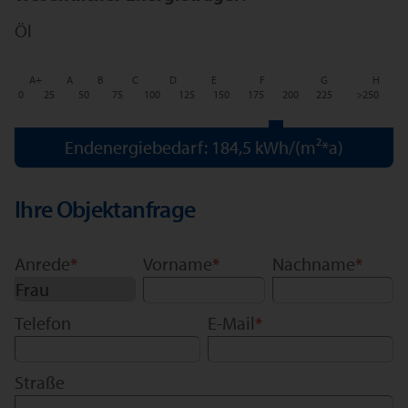
Öl
A+
A
B
C
D
E
F
G
H
0
25
50
75
100
125
150
175
200
225
>250
Endenergiebedarf: 184,5 kWh/(m²*a)
Ihre Objektanfrage
Anrede
*
Vorname
*
Nachname
*
Telefon
E-Mail
*
Straße