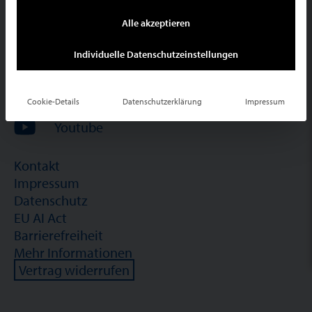
info@schneider-immobilien.com
Alle akzeptieren
Facebook
Individuelle Datenschutzeinstellungen
Instagram
LinkedIn
Cookie-Details
Datenschutzerklärung
Impressum
Youtube
Kontakt
Impressum
Datenschutz
EU AI Act
Barrierefreiheit
Mehr Informationen
Vertrag widerrufen