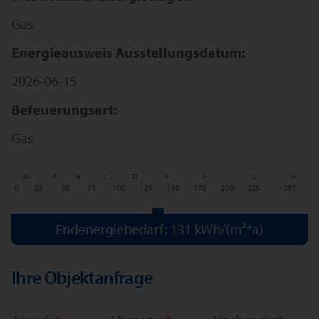
Gas
Energieausweis Ausstellungsdatum:
2026-06-15
Befeuerungsart:
Gas
A+
A
B
C
D
E
F
G
H
0
25
50
75
100
125
150
175
200
225
>250
Endenergiebedarf: 131 kWh/(m²*a)
Ihre Objektanfrage