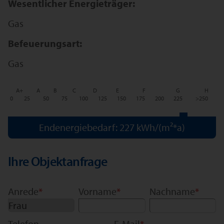
Wesentlicher Energieträger:
Gas
Befeuerungsart:
Gas
A+
A
B
C
D
E
F
G
H
0
25
50
75
100
125
150
175
200
225
>250
Endenergiebedarf: 227 kWh/(m²*a)
Ihre Objektanfrage
Anrede
*
Vorname
*
Nachname
*
Telefon
E-Mail
*