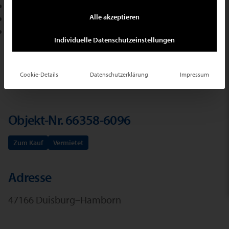
Schneider Immobilien GmbH
+49 2102 709400
Alle akzeptieren
E-Mail schreiben
Individuelle Datenschutzeinstellungen
Ihr Suchauftrag
Cookie-Details
Datenschutzerklärung
Impressum
Objekt-Nr. 66358-6096
Zum Kauf
Vermietet
Adresse
47166 Duisburg–Hamborn