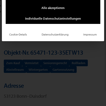
+49 2102 709400
Alle akzeptieren
E-Mail schreiben
Individuelle Datenschutzeinstellungen
Ihr Suchauftrag
Cookie-Details
Datenschutzerklärung
Impressum
Objekt-Nr. 65471-123-35ETW13
Zum Kauf
Vermietet
Seniorengerecht
Rollladen
Abstellraum
Wintergarten
Gartennutzung
Adresse
53123 Bonn–Duisdorf