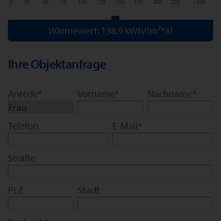
0
25
50
75
100
125
150
175
200
225
>250
Wärmewert: 138,9 kWh/(m²*a)
Ihre Objektanfrage
Anrede
*
Vorname
*
Nachname
*
Telefon
E-Mail
*
Straße
PLZ
Stadt