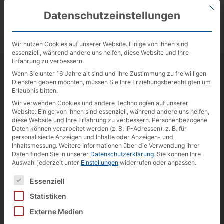
Zum
Zur
Sprung
Mit d
Inhalt
Navigation
zum
Datenschutzeinstellungen
Preis-Check
springen
springen
Inhalt
für Ihre
Immobilie
Wir nutzen Cookies auf unserer Website. Einige von ihnen sind
Helle und moderne 2-Zimmer-Gartenwohnung mit Stellplatz in Ratingen-Mitte
essenziell, während andere uns helfen, diese Website und Ihre
Seltenheit: 3-Zimmer-Gartenwohnung mit zwei Bädern und Garage in Ratingen-Mitte
Erfahrung zu verbessern.
Großzügige 3-Zimmer-Wohnung mit zwei Loggien, Garagenstellplatz und Aufzug
Bahnstraße 1
Gemütliche 3-Zimmer-Wohnung mit zwei Balkonen in Ratingen-Hösel
Wenn Sie unter 16 Jahre alt sind und Ihre Zustimmung zu freiwilligen
Ideal aufgeteilte 3-Zimmer-Wohnung mit Balkon in Ratingen-Mitte
Diensten geben möchten, müssen Sie Ihre Erziehungsberechtigten um
40878 Ratingen
Moderne 4-Zimmer-Maisonettewohnung mit Garten und Tiefgaragenstellplatz in Rating
Erlaubnis bitten.
Lichtdurchflutete 3-Zimmer-Dachgeschosswohnung mit Stellplatz in Ratingen-Ost
1
+49 2102 709400
Helle 3-Zimmer-Wohnung mit Balkon und Stellplatz in Ratingen-Ost
Wir verwenden Cookies und andere Technologien auf unserer
Moderne 2-Zimmer-Wohnung mit Loggia direkt am Zoopark in Düsseldorf
Website. Einige von ihnen sind essenziell, während andere uns helfen,
2
Vermietete 2-Zimmer-Wohnung mit Loggia, TG-Stellplatz und toller Weitsicht
info@schneider-immobilien.com
diese Website und Ihre Erfahrung zu verbessern.
Personenbezogene
Provisionsfrei für Kaufende: Lichtdurchflutete 2-Zimmer-Wohnung mit Blick ins Grüne
3
Daten können verarbeitet werden (z. B. IP-Adressen), z. B. für
Exklusive 3-Zimmer-Penthousewohnung mit Dachterrasse und Stellplatz in Rtg.-Ost
personalisierte Anzeigen und Inhalte oder Anzeigen- und
…
Inhaltsmessung.
Weitere Informationen über die Verwendung Ihrer
Facebook
Daten finden Sie in unserer
Datenschutzerklärung
.
Sie können Ihre
22
Auswahl jederzeit unter
Einstellungen
widerrufen oder anpassen.
Instagram
Es folgt eine Liste der Service-Gruppen, für die eine Einwilligung erteilt werden kann. D
Essenziell
LinkedIn
Statistiken
Youtube
Externe Medien