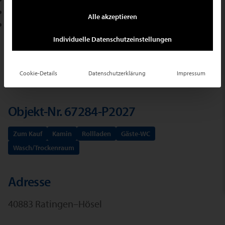
+49 2102 709400
Alle akzeptieren
E-Mail schreiben
Individuelle Datenschutzeinstellungen
Ihr Suchauftrag
Cookie-Details
Datenschutzerklärung
Impressum
Objekt-Nr. 67284-P2027
Zum Kauf
Kamin
Rollladen
Gäste-WC
Wasch/Trockenraum
Adresse
40883 Ratingen–Hösel