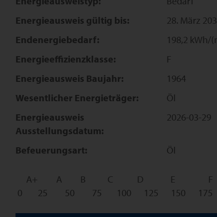
Energieausweistyp:
Bedarf
Energieausweis gültig bis:
28. März 20
Endenergiebedarf:
198,2 kWh/(
Energieeffizienzklasse:
F
Energieausweis Baujahr:
1964
Wesentlicher Energieträger:
Öl
Energieausweis
2026-03-29
Ausstellungsdatum:
Befeuerungsart:
Öl
A+
A
B
C
D
E
F
0
25
50
75
100
125
150
175