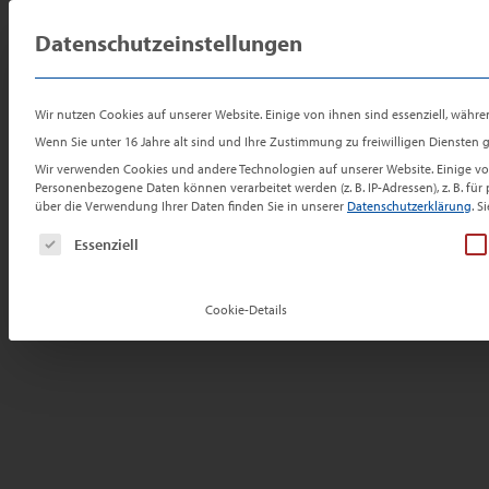
Zum
Zur
Sprung
Preis-Check
Inhalt
Navigation
zum
Datenschutzeinstellungen
Ei
für Ihre
springen
springen
Inhalt
Immobilie
Reiheneckhaus zum Kauf in Köln
Wir nutzen Cookies auf unserer Website. Einige von ihnen sind essenziell, währe
Komplett bezugsfrei: 2-Fam.-Eckhau
Wenn Sie unter 16 Jahre alt sind und Ihre Zustimmung zu freiwilligen Diensten
Wir verwenden Cookies und andere Technologien auf unserer Website. Einige von
Fläche in Köln-Dünnwald!
Personenbezogene Daten können verarbeitet werden (z. B. IP-Adressen), z. B. fü
über die Verwendung Ihrer Daten finden Sie in unserer
Datenschutzerklärung
.
Si
Es folgt eine Liste der Service-Gruppen, für die e
Essenziell
Cookie-Details