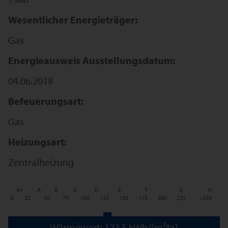
Wesentlicher Energieträger:
Gas
Energieausweis Ausstellungsdatum:
04.06.2018
Befeuerungsart:
Gas
Heizungsart:
Zentralheizung
A+
A
B
C
D
E
F
G
H
0
25
50
75
100
125
150
175
200
225
>250
Wärmewert: 123,5 kWh/(m²*a)