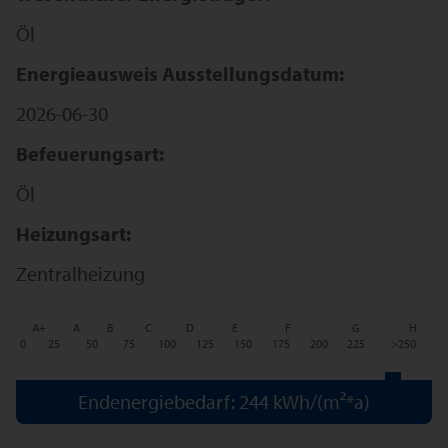
Öl
Energieausweis Ausstellungsdatum:
2026-06-30
Befeuerungsart:
Öl
Heizungsart:
Zentralheizung
A+
A
B
C
D
E
F
G
H
0
25
50
75
100
125
150
175
200
225
>250
Endenergiebedarf: 244 kWh/(m²*a)