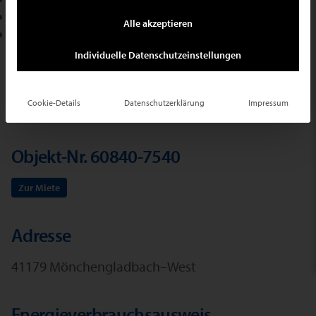
+49 2102 709400
Alle akzeptieren
E-Mail schreiben
Individuelle Datenschutzeinstellungen
Ihr Suchauftrag
Cookie-Details
Datenschutzerklärung
Impressum
Objekt-Nr. 60840-7540
Zur Miete
Adresse
41179 Mönchengladbach–West
Energieverbrauchsausweis