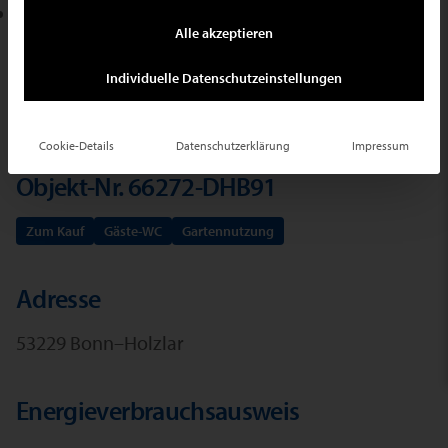
E-Mail schreiben
Alle akzeptieren
Ihr Suchauftrag
Individuelle Datenschutzeinstellungen
Cookie-Details
Datenschutzerklärung
Impressum
Objekt-Nr. 66272-DHB91
Zum Kauf
Gäste-WC
Gartennutzung
Adresse
53229 Bonn–Holzlar
Energieverbrauchsausweis