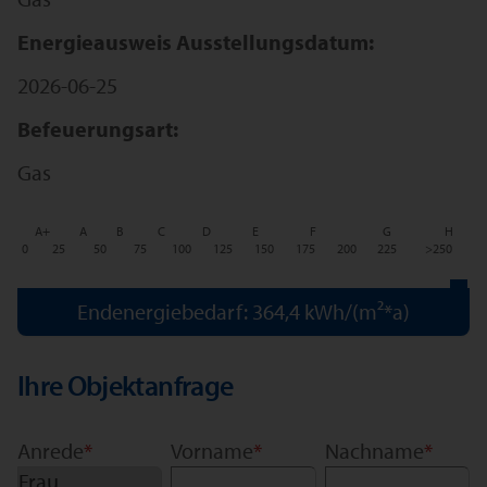
Energieausweis Ausstellungsdatum:
2026-06-25
Befeuerungsart:
Gas
A+
A
B
C
D
E
F
G
H
0
25
50
75
100
125
150
175
200
225
>250
Endenergiebedarf: 364,4 kWh/(m²*a)
Ihre Objektanfrage
Anrede
*
Vorname
*
Nachname
*